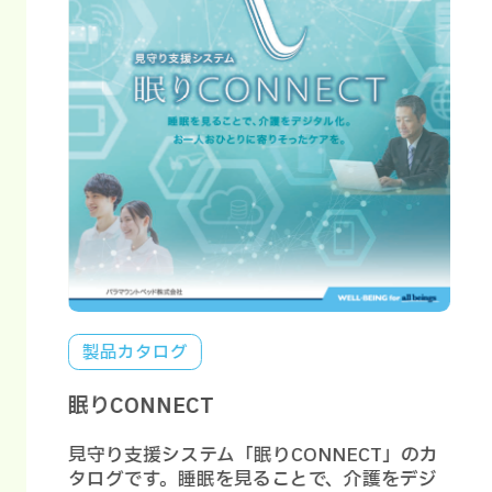
様
担軽減
介助の
そのほ
ていま
製品カタログ
眠りCONNECT
眠
見守り支援システム「眠りCONNECT」のカ
眠
タログです。睡眠を見ることで、介護をデジ
ン