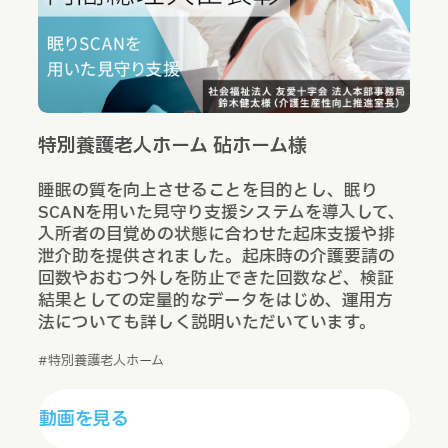
様
特別養護老人ホーム 砧ホーム様
介
法
睡眠の質を向上させることを目的とし、眠り
利
生
SCANを用いた見守り支援システムを導入して、
取
上
入所者の目覚めの状態に合わせた起床支援や排
援
。
泄介助を提供されました。起床時の介護要請の
り
組
回数やおむつ外しを防止できた回数など、検証
用
い
結果としての定量的なデータをはじめ、運用方
例
法についても詳しく説明いただいています。
#
#特別養護老人ホーム
動
動画を見る