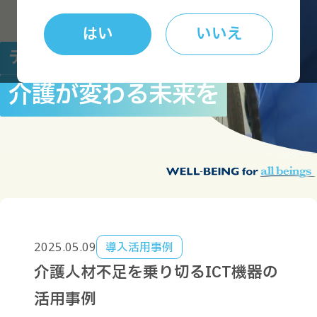
はい
いいえ
デジタルで
介護が変わる未来を
2025.05.09
2022.12.07
導入活用事例
導入活用事例
介護人材不足を乗り切るICT機器の
「眠りSCAN」を活用した見守り支
活用事例
援システムで変わる！ 転倒・転落