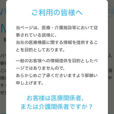
ご利用の皆様へ
Movies
当ページは、医療・介護施設等において従
事されている皆様に、
動画ギャラリー
当社の医療機器に関する情報を提供するこ
とを目的としております。
パラマウントベッドが提供する見守り支援システムの導入
一般のお客様への情報提供を目的としたペ
事例をご紹介します。
ージではありませんので、
この動画では、介護現場での課題をどのように解消し、現
あらかじめご了承くださいますよう御願い
場の負担軽減やケアの質向上に貢献しているかを分かりや
申し上げます。
すく解説しています。
ぜひ、介護現場での課題解決にお役立てください。
お客様は医療関係者、
または介護関係者ですか？