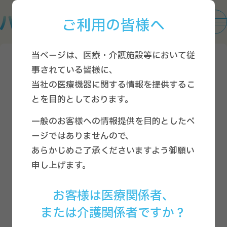
ご利用の皆様へ
当ページは、医療・介護施設等において従
2022.12.07
導入活用事例
事されている皆様に、
当社の医療機器に関する情報を提供するこ
「眠りSCAN」を活用した見守り
とを目的としております。
支援システムで変わる！ 転倒・
一般のお客様への情報提供を目的としたペ
転落リスク低減への道
ージではありませんので、
あらかじめご了承くださいますよう御願い
#導入事例
#インタビュー
#特別養護老人ホーム
申し上げます。
お客様は医療関係者、
SNSシェア
または介護関係者ですか？