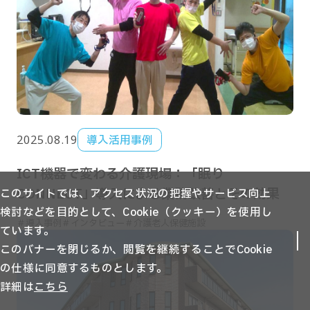
2025.08.19
導入活用事例
ICT機器で変わる介護現場：「眠り
CONNECT」導入による業務改善とその効果
このサイトでは、アクセス状況の把握やサービス向上
検討などを目的として、Cookie（クッキー）を使用し
＃導入事例
＃インタビュー
＃介護老人保健施設
ています。
このバナーを閉じるか、閲覧を継続することでCookie
の仕様に同意するものとします。
詳細は
こちら