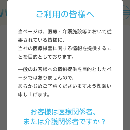
ご利用の皆様へ
当ページは、医療・介護施設等において従
2025.05.30
導入活用事例
事されている皆様に、
当社の医療機器に関する情報を提供するこ
睡眠日誌の活用で夜勤帯の巡視回
とを目的としております。
数が平均6回→3.2回に！見守り支援
一般のお客様への情報提供を目的としたペ
システム導入で他施設との差別化
ージではありませんので、
あらかじめご了承くださいますよう御願い
も実現
申し上げます。
#導入事例
#インタビュー
#有料老人ホーム
お客様は医療関係者、
または介護関係者ですか？
SNSシェア